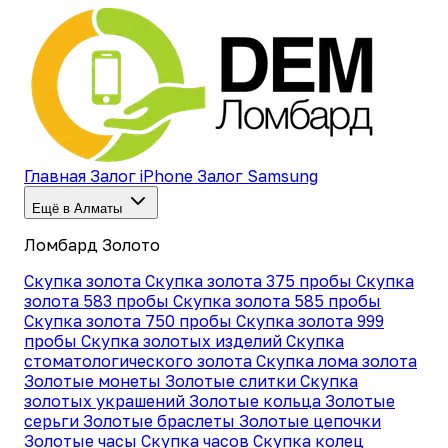
Главная
Залог iPhone
Залог Samsung
Ещё в Алматы
Ломбард Золото
Скупка золота
Скупка золота 375 пробы
Скупка
золота 583 пробы
Скупка золота 585 пробы
Скупка золота 750 пробы
Скупка золота 999
пробы
Скупка золотых изделий
Скупка
стоматологического золота
Скупка лома золота
Золотые монеты
Золотые слитки
Скупка
золотых украшений
Золотые кольца
Золотые
серьги
Золотые браслеты
Золотые цепочки
Золотые часы
Скупка часов
Скупка колец