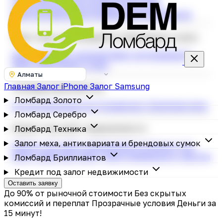
строительных инструментов
Скупка
электросамокатов
Ломбард фотоаппаратов
Залог меха, антиквариата и брендовых сумок
Залог меховых изделий
Залог антиквариата
Залог брендовых сумок
Алматы
Главная
Залог iPhone
Залог Samsung
Ломбард Бриллиантов
Ломбард Золото
Скупка бриллиантов
Украшения с бриллиантами
Ломбард Серебро
Кредит под залог недвижимости
Ломбард Техника
Залог меха, антиквариата и брендовых сумок
Кредит под залог недвижимости
Кредит под
залог квартиры
Залог дачи и земельного участка
Ломбард Бриллиантов
Кредит под залог недвижимости
Оставить заявку
До 90% от рыночной стоимости
Без скрытых
комиссий и переплат
Прозрачные условия
Деньги за
15 минут!