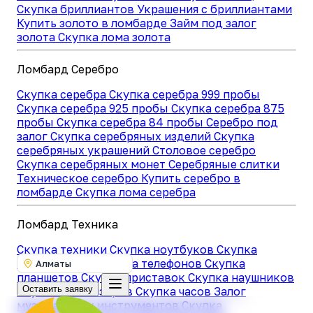
Скупка бриллиантов
Украшения с бриллиантами
Купить золото в ломбарде
Займ под залог
золота
Скупка лома золота
Ломбард Серебро
Скупка серебра
Скупка серебра 999 пробы
Скупка серебра 925 пробы
Скупка серебра 875
пробы
Скупка серебра 84 пробы
Серебро под
залог
Скупка серебряных изделий
Скупка
серебряных украшений
Столовое серебро
Скупка серебряных монет
Серебряные слитки
Техническое серебро
Купить серебро в
ломбарде
Скупка лома серебра
Ломбард Техника
Скупка техники
Скупка ноутбуков
Скупка
компьютеров
Скупка телефонов
Скупка
Алматы
планшетов
Скупка приставок
Скупка наушников
Оставить заявку
Скупка телевизоров
Скупка часов
Залог
музыкальных инструментов
Скупка