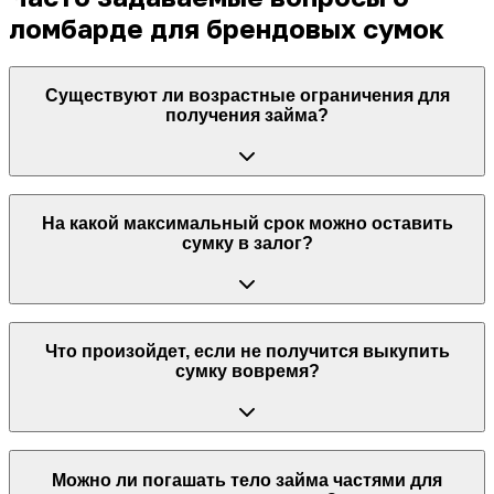
ломбарде для брендовых сумок
Существуют ли возрастные ограничения для
получения займа?
Услуги доступны строго лицам, достигшим 18 лет.
На какой максимальный срок можно оставить
Возьмите с собой действующий документ для
сумку в залог?
подтверждения возраста.
Заключите договор на срок от 30 дней с правом
Что произойдет, если не получится выкупить
неограниченного продления. Оплачиваете проценты
сумку вовремя?
за фактическое время пользования займом и
сохраняете аксессуар за собой на любой нужный
период.
Мы предоставим дополнительный льготный период
Можно ли погашать тело займа частями для
после окончания срока договора. Ваша сумка