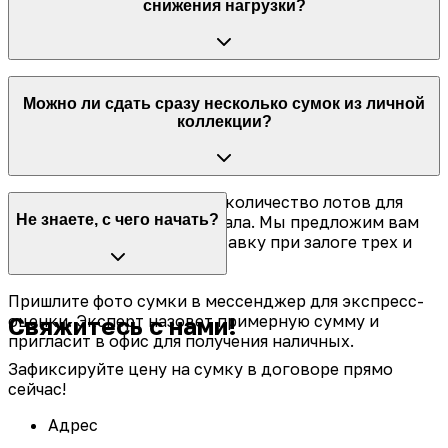
снижения нагрузки?
останется в сейфе, пока менеджер не свяжется с
вами.
Оплачивайте сумму основного долга любыми
Можно ли сдать сразу несколько сумок из личной
долями. С каждым платежом размер процентов
коллекции?
будет уменьшаться, что сэкономит ваш бюджет.
Сдавайте неограниченное количество лотов для
Не знаете, с чего начать?
получения крупного капитала. Мы предложим вам
сниженную процентную ставку при залоге трех и
более вещей.
Пришлите фото сумки в мессенджер для экспресс-
Свяжитесь с нами!
оценки. Эксперт назовет примерную сумму и
пригласит в офис для получения наличных.
Зафиксируйте цену на сумку в договоре прямо
сейчас!
Адрес