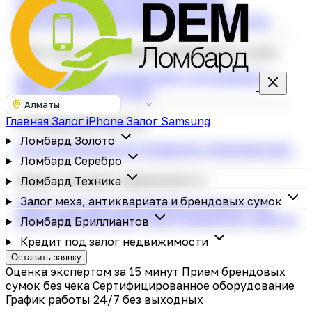
строительных инструментов
Скупка
электросамокатов
Ломбард фотоаппаратов
Залог меха, антиквариата и брендовых сумок
Залог меховых изделий
Залог антиквариата
Залог брендовых сумок
Алматы
Главная
Залог iPhone
Залог Samsung
Ломбард Бриллиантов
Ломбард Золото
Скупка бриллиантов
Украшения с бриллиантами
Ломбард Серебро
Кредит под залог недвижимости
Ломбард Техника
Залог меха, антиквариата и брендовых сумок
Кредит под залог недвижимости
Кредит под
залог квартиры
Залог дачи и земельного участка
Ломбард Бриллиантов
Кредит под залог недвижимости
Оставить заявку
Оценка экспертом за 15 минут
Прием брендовых
сумок без чека
Сертифицированное оборудование
График работы 24/7 без выходных