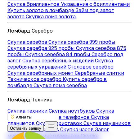
Скупка бриллиантов
Украшения с бриллиантами
Купить золото в ломбарде
Займ под залог
золота
Скупка лома золота
Ломбард Серебро
Скупка серебра
Скупка серебра 999 пробы
Скупка серебра 925 пробы
Скупка серебра 875
пробы
Скупка серебра 84 пробы
Серебро под
залог
Скупка серебряных изделий
Скупка
серебряных украшений
Столовое серебро
Скупка серебряных монет
Серебряные слитки
Техническое серебро
Купить серебро в
ломбарде
Скупка лома серебра
Ломбард Техника
Скупка техники
Скупка ноутбуков
Скупка
компьютеров
Скупка телефонов
Скупка
Алматы
планшетов
Скупка приставок
Скупка наушников
Оставить заявку
Скупка телевизоров
Скупка часов
Залог
музыкальных инструментов
Скупка