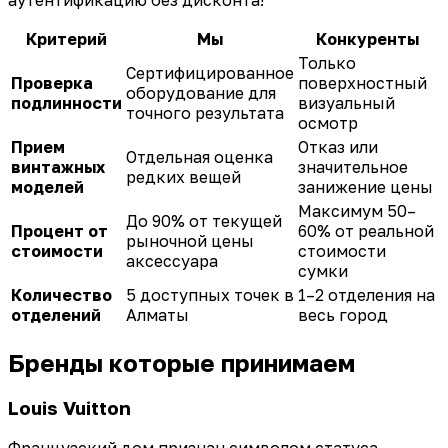
аутентификацию без дисконта!
Критерий
Мы
Конкуренты
Только
Сертифицированное
Проверка
поверхностный
оборудование для
подлинности
визуальный
точного результата
осмотр
Прием
Отказ или
Отдельная оценка
винтажных
значительное
редких вещей
моделей
занижение цены
Максимум 50–
До 90% от текущей
Процент от
60% от реальной
рыночной цены
стоимости
стоимости
аксессуара
сумки
Количество
5 доступных точек в
1–2 отделения на
отделений
Алматы
весь город
Бренды которые принимаем
Louis Vuitton
Французский дом признан символом статуса.