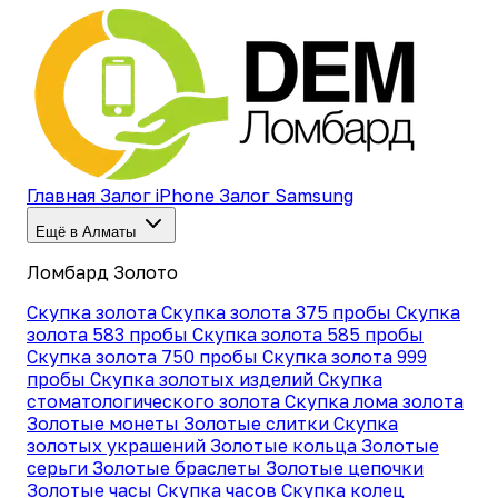
Главная
Залог iPhone
Залог Samsung
Ещё в Алматы
Ломбард Золото
Скупка золота
Скупка золота 375 пробы
Скупка
золота 583 пробы
Скупка золота 585 пробы
Скупка золота 750 пробы
Скупка золота 999
пробы
Скупка золотых изделий
Скупка
стоматологического золота
Скупка лома золота
Золотые монеты
Золотые слитки
Скупка
золотых украшений
Золотые кольца
Золотые
серьги
Золотые браслеты
Золотые цепочки
Золотые часы
Скупка часов
Скупка колец