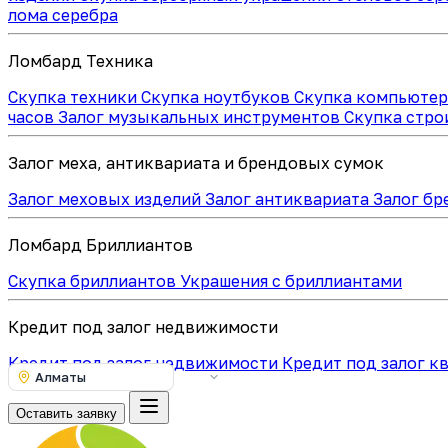
лома серебра
Ломбард Техника
Скупка техники
Скупка ноутбуков
Скупка компьюте
часов
Залог музыкальных инструментов
Скупка стр
Залог меха, антиквариата и брендовых сумок
Залог меховых изделий
Залог антиквариата
Залог бр
Ломбард Бриллиантов
Скупка бриллиантов
Украшения с бриллиантами
Кредит под залог недвижимости
Кредит под залог недвижимости
Кредит под залог 
Алматы
Оставить заявку