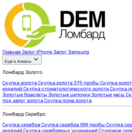
Главная
Залог iPhone
Залог Samsung
Ещё в Алматы
Ломбард Золото
Скупка золота
Скупка золота 375 пробы
Скупка золо
изделий
Скупка стоматологического золота
Скупка л
Золотые браслеты
Золотые цепочки
Золотые часы
Ск
под залог золота
Скупка лома золота
Ломбард Серебро
Скупка серебра
Скупка серебра 999 пробы
Скупка се
изделий
Скупка серебряных украшений
Столовое се