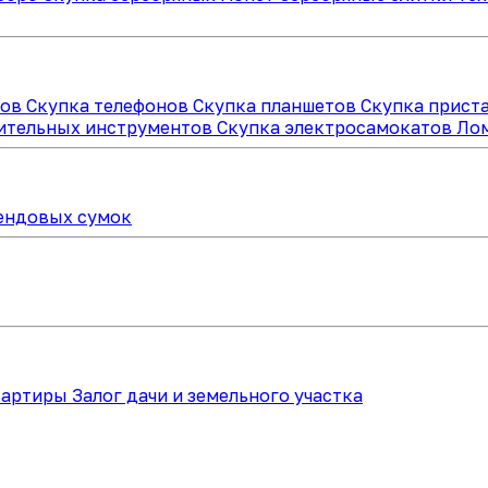
ров
Скупка телефонов
Скупка планшетов
Скупка прист
оительных инструментов
Скупка электросамокатов
Ло
ендовых сумок
квартиры
Залог дачи и земельного участка