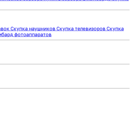
авок
Скупка наушников
Скупка телевизоров
Скупка
мбард фотоаппаратов