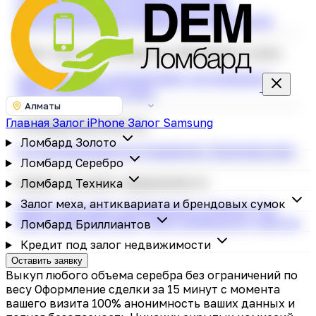
строительных инструментов
Скупка
электросамокатов
Ломбард фотоаппаратов
Залог меха, антиквариата и брендовых сумок
Залог меховых изделий
Залог антиквариата
Залог брендовых сумок
Алматы
Главная
Залог iPhone
Залог Samsung
Ломбард Бриллиантов
Ломбард Золото
Скупка бриллиантов
Украшения с бриллиантами
Ломбард Серебро
Кредит под залог недвижимости
Ломбард Техника
Залог меха, антиквариата и брендовых сумок
Кредит под залог недвижимости
Кредит под
залог квартиры
Залог дачи и земельного участка
Ломбард Бриллиантов
Кредит под залог недвижимости
Оставить заявку
Выкуп любого объема серебра без ограничений по
весу
Оформление сделки за 15 минут с момента
вашего визита
100% анонимность ваших данных и