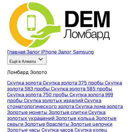
Главная
Залог iPhone
Залог Samsung
Ещё в Алматы
Ломбард Золото
Скупка золота
Скупка золота 375 пробы
Скупка
золота 583 пробы
Скупка золота 585 пробы
Скупка золота 750 пробы
Скупка золота 999
пробы
Скупка золотых изделий
Скупка
стоматологического золота
Скупка лома золота
Золотые монеты
Золотые слитки
Скупка
золотых украшений
Золотые кольца
Золотые
серьги
Золотые браслеты
Золотые цепочки
Золотые часы
Скупка часов
Скупка колец