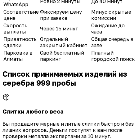
Ровно 2 минуты
До 40 минут
WhatsApp
Соответствие
Фиксируем цену
Минус скрытые
цене
при заявке
комиссии
Скорость
Ожидание до
Через 15 минут
выплаты
часа
Приватность
Отдельный
Общая очередь в
сделки
закрытый кабинет
зале
Парковка в
Свой бесплатный
Платный
Алматы
паркинг
городской поиск
Список принимаемых изделий из
серебра 999 пробы
Слитки любого веса
Вы продадите мерные и литые слитки быстро и без
лишних вопросов. Деньги поступят к вам после
проверки металла экспертами за 10 минут.