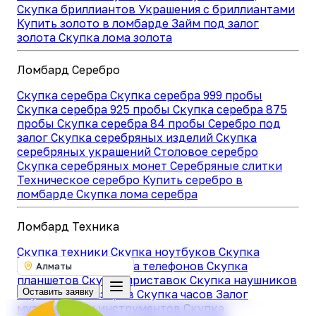
Скупка бриллиантов
Украшения с бриллиантами
Купить золото в ломбарде
Займ под залог
золота
Скупка лома золота
Ломбард Серебро
Скупка серебра
Скупка серебра 999 пробы
Скупка серебра 925 пробы
Скупка серебра 875
пробы
Скупка серебра 84 пробы
Серебро под
залог
Скупка серебряных изделий
Скупка
серебряных украшений
Столовое серебро
Скупка серебряных монет
Серебряные слитки
Техническое серебро
Купить серебро в
ломбарде
Скупка лома серебра
Ломбард Техника
Скупка техники
Скупка ноутбуков
Скупка
компьютеров
Скупка телефонов
Скупка
Алматы
планшетов
Скупка приставок
Скупка наушников
Оставить заявку
Скупка телевизоров
Скупка часов
Залог
музыкальных инструментов
Скупка