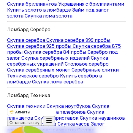
Скупка бриллиантов
Украшения с бриллиантами
Купить золото в ломбарде
Займ под залог
золота
Скупка лома золота
Ломбард Серебро
Скупка серебра
Скупка серебра 999 пробы
Скупка серебра 925 пробы
Скупка серебра 875
пробы
Скупка серебра 84 пробы
Серебро под
залог
Скупка серебряных изделий
Скупка
серебряных украшений
Столовое серебро
Скупка серебряных монет
Серебряные слитки
Техническое серебро
Купить серебро в
ломбарде
Скупка лома серебра
Ломбард Техника
Скупка техники
Скупка ноутбуков
Скупка
компьютеров
Скупка телефонов
Скупка
Алматы
планшетов
Скупка приставок
Скупка наушников
Оставить заявку
Скупка телевизоров
Скупка часов
Залог
музыкальных инструментов
Скупка