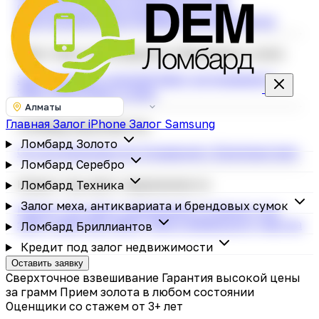
строительных инструментов
Скупка
электросамокатов
Ломбард фотоаппаратов
Залог меха, антиквариата и брендовых сумок
Залог меховых изделий
Залог антиквариата
Залог брендовых сумок
Алматы
Главная
Залог iPhone
Залог Samsung
Ломбард Бриллиантов
Ломбард Золото
Скупка бриллиантов
Украшения с бриллиантами
Ломбард Серебро
Кредит под залог недвижимости
Ломбард Техника
Залог меха, антиквариата и брендовых сумок
Кредит под залог недвижимости
Кредит под
залог квартиры
Залог дачи и земельного участка
Ломбард Бриллиантов
Кредит под залог недвижимости
Оставить заявку
Сверхточное взвешивание
Гарантия высокой цены
за грамм
Прием золота в любом состоянии
Оценщики со стажем от 3+ лет