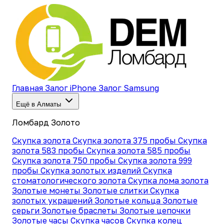
Главная
Залог iPhone
Залог Samsung
Ещё в Алматы
Ломбард Золото
Скупка золота
Скупка золота 375 пробы
Скупка
золота 583 пробы
Скупка золота 585 пробы
Скупка золота 750 пробы
Скупка золота 999
пробы
Скупка золотых изделий
Скупка
стоматологического золота
Скупка лома золота
Золотые монеты
Золотые слитки
Скупка
золотых украшений
Золотые кольца
Золотые
серьги
Золотые браслеты
Золотые цепочки
Золотые часы
Скупка часов
Скупка колец