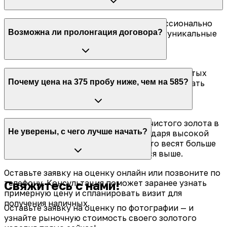
Этот оттенок придает медь. Мы профессионально
Возможна ли пролонгация договора?
оцениваем такие изделия, учитывая их уникальные
физические свойства.
Продлевайте срок займа без штрафов и скрытых
Почему цена на 375 пробу ниже, чем на 585?
переплат. Гибкие условия позволяют оплачивать
только вознаграждение, сохраняя залоговое
имущество за собой.
Стоимость зависит от содержания чистого золота в
Не уверены, с чего лучше начать?
сплаве (37.5% против 58.5%). Благодаря высокой
плотности меди, такие изделия часто весят больше
при том же объёме и потому ценятся выше.
Оставьте заявку на оценку онлайн или позвоните по
Свяжитесь с нами!
телефону. Консультация поможет заранее узнать
примерную цену и спланировать визит для
получения наличных.
Оставьте заявку на оценку по фотографии — и
узнайте рыночную стоимость своего золотого